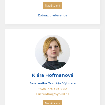
+420 775 584 880
tomas@vybiral.cz
Zaručenou kvalitou k velkým úspěchům.
Napište mi
Zobrazit reference
Klára Hofmanová
Asistentka Tomáše Vybírala