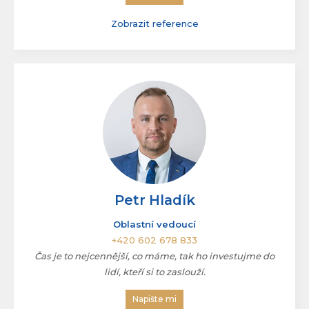
+420 775 583 880
asistentka@vybiral.cz
Napište mi
Zobrazit reference
Petr Hladík
Oblastní vedoucí
+420 602 678 833
Čas je to nejcennější, co máme, tak ho investujme do