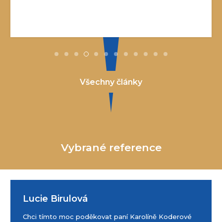
Jugoslávské ulici v Náchodě.Po několika…
Všechny články
Vybrané reference
Lucie Birulová
Chci tímto moc poděkovat paní Karolíně