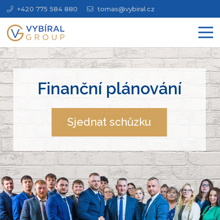
+420 775 584 880
tomas@vybiral.cz
Sjednat schůzku