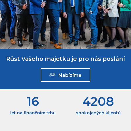
Růst Vašeho majetku je pro nás poslání
Nabízíme
16
4208
let na finančním trhu
spokojených klientů