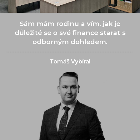
Sám mám rodinu a vím, jak je
důležité se o své finance starat s
odborným dohledem.
Tomáš Vybíral