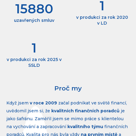
1
15880
v produkci za rok 2020
uzavřených smluv
v LD
1
v produkci za rok 2025 v
SSLD
Proč my
Když jsem
v roce 2009
začal podnikat ve světě financí,
uvědomil jsem si, že
kvalitních finančních poradců
je
jako šafránu. Zaměřil jsem se mimo práce s klientelou
na vychování a zapracování
kvalitního týmu
finančních
poradců. Kvalita pro nás byla vždy
na prvním místě
a