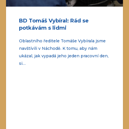
Nové klientské centrum v
Náchodě
Máme pro Vás další milou novinu, k 1. 7.
2025 jsme otevřeli nové kanceláře v